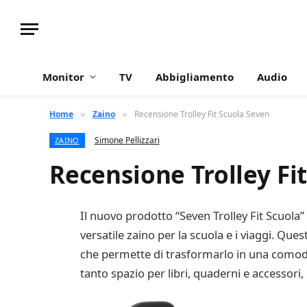
Monitor
TV
Abbigliamento
Audio
Home
Zaino
Recensione Trolley Fit Scuola Seven
»
»
Simone Pellizzari
ZAINO
Recensione Trolley Fi
Il nuovo prodotto “Seven Trolley Fit Scuola
versatile zaino per la scuola e i viaggi. Que
che permette di trasformarlo in una comoda t
tanto spazio per libri, quaderni e accessori