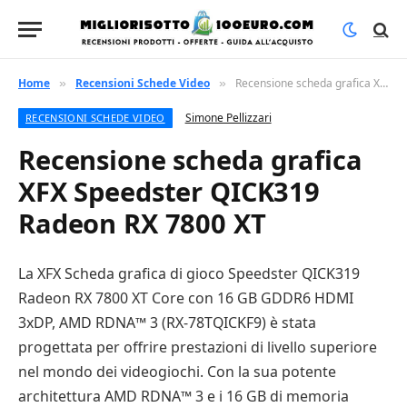
Home
Recensioni Schede Video
Recensione scheda grafica XFX Speedster QICK319 Radeon RX 7800 XT
»
»
Simone Pellizzari
RECENSIONI SCHEDE VIDEO
Recensione scheda grafica
XFX Speedster QICK319
Radeon RX 7800 XT
La XFX Scheda grafica di gioco Speedster QICK319
Radeon RX 7800 XT Core con 16 GB GDDR6 HDMI
3xDP, AMD RDNA™ 3 (RX-78TQICKF9) è stata
progettata per offrire prestazioni di livello superiore
nel mondo dei videogiochi. Con la sua potente
architettura AMD RDNA™ 3 e i 16 GB di memoria