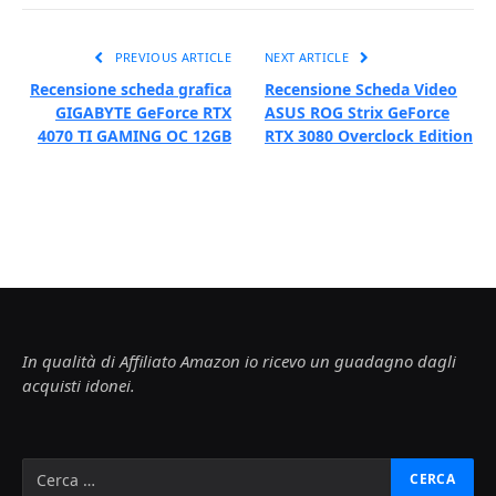
PREVIOUS ARTICLE
NEXT ARTICLE
Recensione scheda grafica
Recensione Scheda Video
GIGABYTE GeForce RTX
ASUS ROG Strix GeForce
4070 TI GAMING OC 12GB
RTX 3080 Overclock Edition
In qualità di Affiliato Amazon io ricevo un guadagno dagli
acquisti idonei.