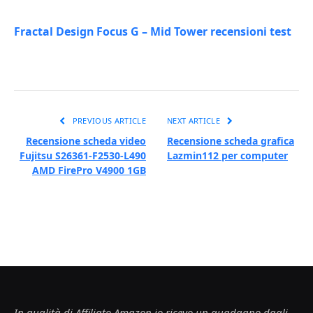
Fractal Design Focus G – Mid Tower recensioni test
PREVIOUS ARTICLE
NEXT ARTICLE
Recensione scheda video
Recensione scheda grafica
Fujitsu S26361-F2530-L490
Lazmin112 per computer
AMD FirePro V4900 1GB
In qualità di Affiliato Amazon io ricevo un guadagno dagli