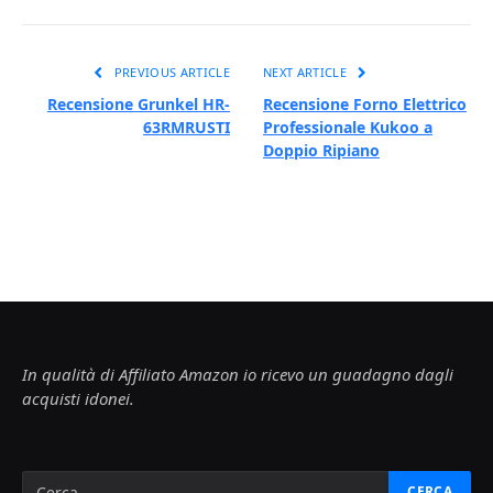
PREVIOUS ARTICLE
NEXT ARTICLE
Recensione Grunkel HR-
Recensione Forno Elettrico
63RMRUSTI
Professionale Kukoo a
Doppio Ripiano
In qualità di Affiliato Amazon io ricevo un guadagno dagli
acquisti idonei.