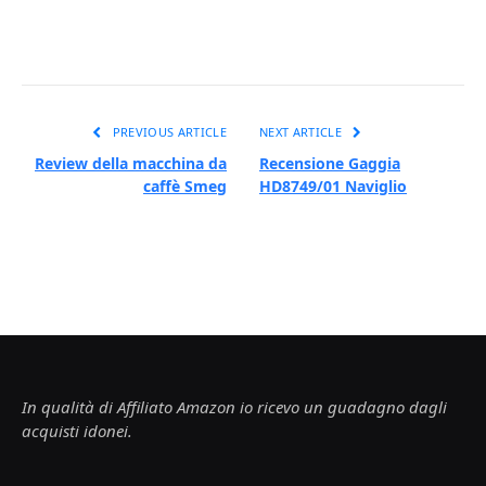
PREVIOUS ARTICLE
NEXT ARTICLE
Review della macchina da
Recensione Gaggia
caffè Smeg
HD8749/01 Naviglio
In qualità di Affiliato Amazon io ricevo un guadagno dagli
acquisti idonei.