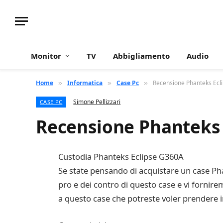
Monitor
TV
Abbigliamento
Audio
Home
Informatica
Case Pc
Recensione Phanteks Eclip
»
»
»
Simone Pellizzari
CASE PC
Recensione Phanteks E
Custodia Phanteks Eclipse G360A
Se state pensando di acquistare un case Pha
pro e dei contro di questo case e vi fornir
a questo case che potreste voler prendere 