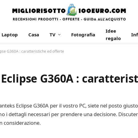
Idee
Laptop
Casa
TV
Fotografia
In
regalo
se G360A : caratteristiche ed offerte
clipse G360A : caratterist
nteks Eclipse G360A per il vostro PC, siete nel posto giusto
emo i dettagli necessari per prendere una decisione. Discute
in considerazione.