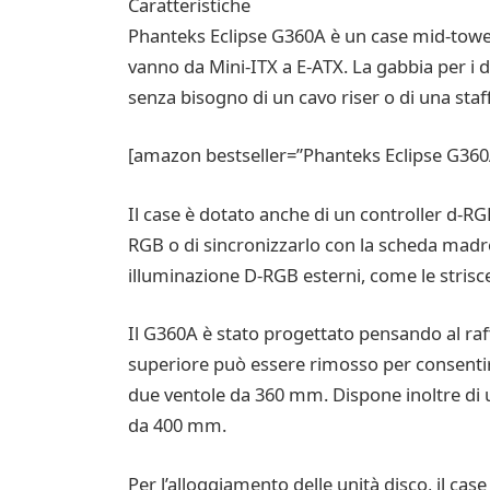
Caratteristiche
Phanteks Eclipse G360A è un case mid-tower
vanno da Mini-ITX a E-ATX. La gabbia per i 
senza bisogno di un cavo riser o di una staf
[amazon bestseller=”Phanteks Eclipse G360
Il case è dotato anche di un controller d-RG
RGB o di sincronizzarlo con la scheda madre
illuminazione D-RGB esterni, come le strisce
Il G360A è stato progettato pensando al raf
superiore può essere rimosso per consentire 
due ventole da 360 mm. Dispone inoltre di 
da 400 mm.
Per l’alloggiamento delle unità disco, il ca