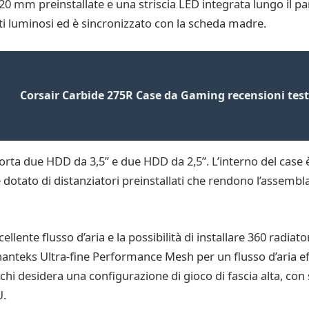
0 mm preinstallate e una striscia LED integrata lungo il pa
etti luminosi ed è sincronizzato con la scheda madre.
Corsair Carbide 275R Case da Gaming recensioni test
rta due HDD da 3,5” e due HDD da 2,5”. L’interno del case è
è dotato di distanziatori preinstallati che rendono l’assembl
ellente flusso d’aria e la possibilità di installare 360 radiat
hanteks Ultra-fine Performance Mesh per un flusso d’aria effi
chi desidera una configurazione di gioco di fascia alta, co
U.