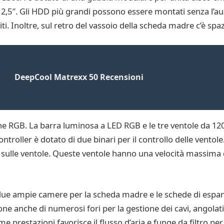
2,5″. Gli HDD più grandi possono essere montati senza l’ausil
i. Inoltre, sul retro del vassoio della scheda madre c’è spaz
DeepCool Matrexx 50 Recensioni
one RGB. La barra luminosa a LED RGB e le tre ventole da 1
ontroller è dotato di due binari per il controllo delle ventole
GB sulle ventole. Queste ventole hanno una velocità massima
 due ampie camere per la scheda madre e le schede di espan
e anche di numerosi fori per la gestione dei cavi, angolati 
me prestazioni favorisce il flusso d’aria e funge da filtro per