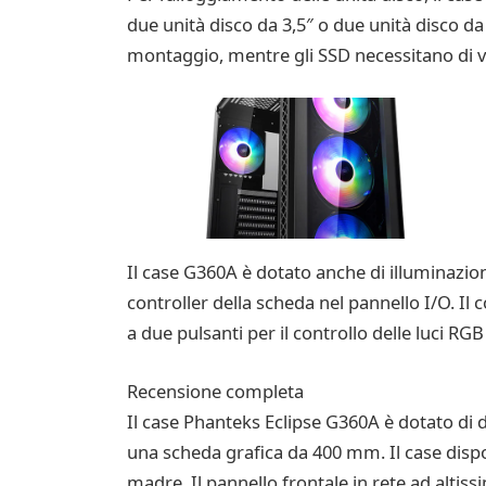
due unità disco da 3,5″ o due unità disco da 
montaggio, mentre gli SSD necessitano di vit
Il case G360A è dotato anche di illuminazi
controller della scheda nel pannello I/O. Il c
a due pulsanti per il controllo delle luci R
Recensione completa
Il case Phanteks Eclipse G360A è dotato di
una scheda grafica da 400 mm. Il case dispon
madre. Il pannello frontale in rete ad altissi