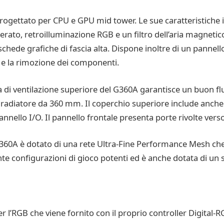
rogettato per CPU e GPU mid tower. Le sue caratteristiche i
rato, retroilluminazione RGB e un filtro dell’aria magneti
ede grafiche di fascia alta. Dispone inoltre di un pannello
ne e la rimozione dei componenti.
lia di ventilazione superiore del G360A garantisce un buon fl
diatore da 360 mm. Il coperchio superiore include anche un 
nello I/O. Il pannello frontale presenta porte rivolte verso l
G360A è dotato di una rete Ultra-Fine Performance Mesh che o
ente configurazioni di gioco potenti ed è anche dotata di u
l’RGB che viene fornito con il proprio controller Digital-R