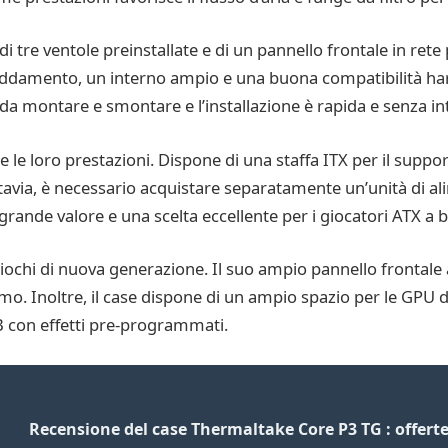
re ventole preinstallate e di un pannello frontale in rete p
reddamento, un interno ampio e una buona compatibilità ha
da montare e smontare e l’installazione è rapida e senza in
e le loro prestazioni. Dispone di una staffa ITX per il supp
tavia, è necessario acquistare separatamente un’unità di a
rande valore e una scelta eccellente per i giocatori ATX a 
iochi di nuova generazione. Il suo ampio pannello frontale 
o. Inoltre, il case dispone di un ampio spazio per le GPU 
B con effetti pre-programmati.
Recensione del case Thermaltake Core P3 TG : offerte 