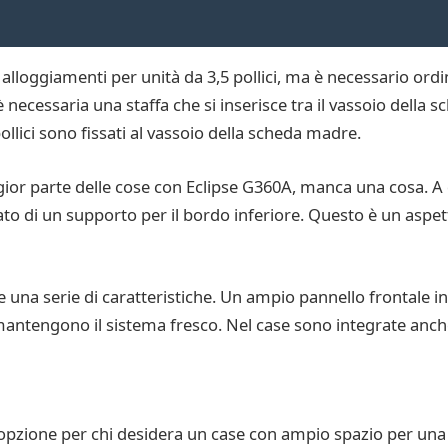
alloggiamenti per unità da 3,5 pollici, ma è necessario or
 è necessaria una staffa che si inserisce tra il vassoio della 
pollici sono fissati al vassoio della scheda madre.
or parte delle cose con Eclipse G360A, manca una cosa. A di
ato di un supporto per il bordo inferiore. Questo è un aspe
una serie di caratteristiche. Un ampio pannello frontale in 
ntengono il sistema fresco. Nel case sono integrate anche
a opzione per chi desidera un case con ampio spazio per u