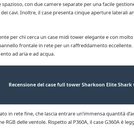
 è spazioso, con due camere separate per una facile gestione
i cavi. Inoltre, il case presenta cinque aperture laterali an
nte per chi cerca un case midi tower elegante e con molto s
n pannello frontale in rete per un raffreddamento eccellente
ento ad aria e ad acqua.
Recensione del case full tower Sharkoon Elite Shar
ato in rete fine, che lascia entrare un’immensa quantità d’ari
one RGB delle ventole. Rispetto al P360A, il case G360A è l