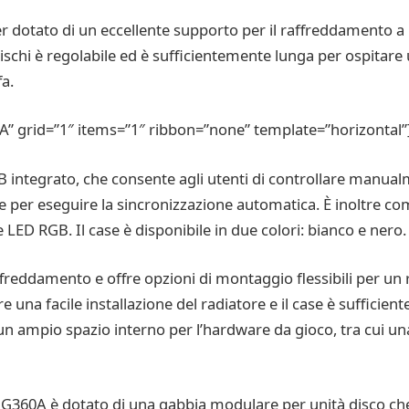
 dotato di un eccellente supporto per il raffreddamento a
dischi è regolabile ed è sufficientemente lunga per ospita
fa.
A” grid=”1″ items=”1″ ribbon=”none” template=”horizontal”
B integrato, che consente agli utenti di controllare manualme
 per eseguire la sincronizzazione automatica. È inoltre com
 LED RGB. Il case è disponibile in due colori: bianco e nero.
freddamento e offre opzioni di montaggio flessibili per un
una facile installazione del radiatore e il case è sufficie
un ampio spazio interno per l’hardware da gioco, tra cui 
se G360A è dotato di una gabbia modulare per unità disco che