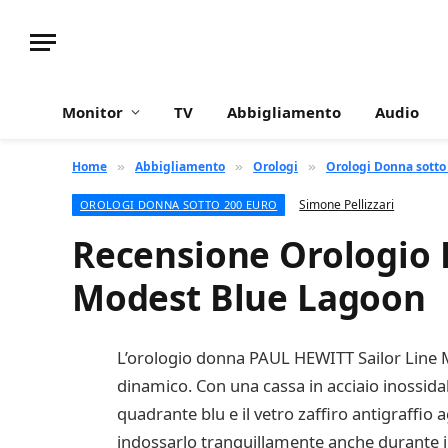
Monitor
TV
Abbigliamento
Audio
Home
Abbigliamento
Orologi
Orologi Donna sotto
»
»
»
Simone Pellizzari
OROLOGI DONNA SOTTO 200 EURO
Recensione Orologio P
Modest Blue Lagoon
L’orologio donna PAUL HEWITT Sailor Line M
dinamico. Con una cassa in acciaio inossida
quadrante blu e il vetro zaffiro antigraffio 
indossarlo tranquillamente anche durante il 