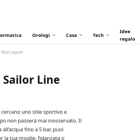
Idee
formatica
Orologi
Casa
Tech
regalo
t Blue Lagoon
Sailor Line
cercano uno stile sportivo e
gio non passerà mai inosservato. Il
all’acqua fino a 5 bar, puoi
r la tua moglie, fidanzata o