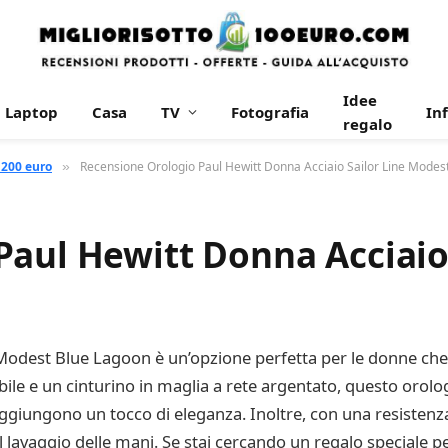
Idee
Laptop
Casa
TV
Fotografia
In
regalo
 200 euro
Recensione Orologio Paul Hewitt Donna Acciaio Sailor Line Modes
»
aul Hewitt Donna Acciaio 
odest Blue Lagoon è un’opzione perfetta per le donne che 
bile e un cinturino in maglia a rete argentato, questo orolo
aggiungono un tocco di eleganza. Inoltre, con una resistenza 
lavaggio delle mani. Se stai cercando un regalo speciale pe