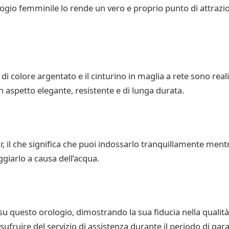
logio femminile lo rende un vero e proprio punto di attraz
 di colore argentato e il cinturino in maglia a rete sono reali
n aspetto elegante, resistente e di lunga durata.
il che significa che puoi indossarlo tranquillamente mentre t
giarlo a causa dell’acqua.
u questo orologio, dimostrando la sua fiducia nella qualità e
usufruire del servizio di assistenza durante il periodo di gara