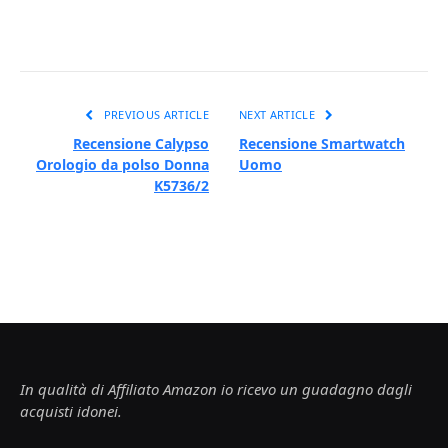
PREVIOUS ARTICLE
NEXT ARTICLE
Recensione Calypso
Recensione Smartwatch
Orologio da polso Donna
Uomo
K5736/2
In qualità di Affiliato Amazon io ricevo un guadagno dagli
acquisti idonei.