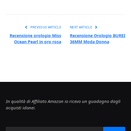
PREVIOUS ARTICLE
NEXT ARTICLE
Recensione orologio Miss
Recensione Orologio BUREI
Ocean Pearl in oro rosa
36MM Moda Donna
In qualità di Affiliato Amazon io ricevo un guadagno dagli
acquisti idonei.