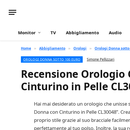
Monitor
TV
Abbigliamento
Audio
Home
Abbigliamento
Orologi
Orologi Donna sotto
»
»
»
Simone Pellizzari
OROLOGI DONNA SOTTO 100 EURO
Recensione Orologio 
Cinturino in Pelle CL
Hai mai desiderato un orologio che unisse
Donna con Cinturino in Pelle CL30048”. Crea
proprio stile grazie al suo bracciale facilm
perfettamente al tuo polso. Inoltre, la sua r