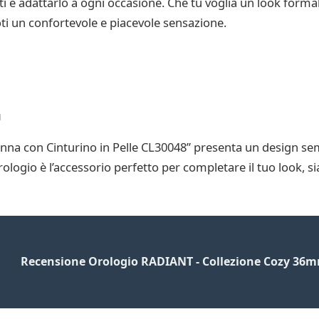
ti e adattarlo a ogni occasione. Che tu voglia un look forma
ti un confortevole e piacevole sensazione.
a
na con Cinturino in Pelle CL30048” presenta un design semp
to orologio è l’accessorio perfetto per completare il tuo look, 
Recensione Orologio RADIANT - Collezione Cozy 36