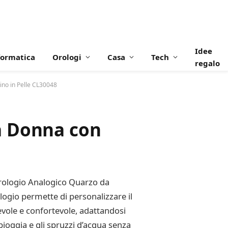
Idee
formatica
Orologi
Casa
Tech
regalo
ino in Pelle CL30048
a Donna con
Orologio Analogico Quarzo da
logio permette di personalizzare il
evole e confortevole, adattandosi
 pioggia e gli spruzzi d’acqua senza