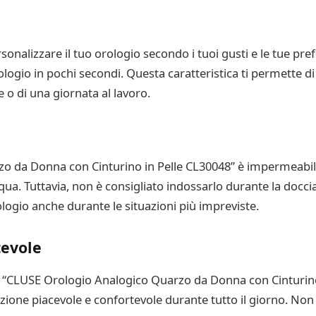
sonalizzare il tuo orologio secondo i tuoi gusti e le tue pref
rologio in pochi secondi. Questa caratteristica ti permette di
e o di una giornata al lavoro.
 da Donna con Cinturino in Pelle CL30048” è impermeabile f
acqua. Tuttavia, non è consigliato indossarlo durante la docc
ologio anche durante le situazioni più impreviste.
tevole
o “CLUSE Orologio Analogico Quarzo da Donna con Cinturino 
one piacevole e confortevole durante tutto il giorno. Non a