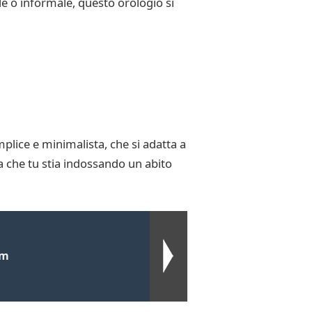
le o informale, questo orologio si
lice e minimalista, che si adatta a
sia che tu stia indossando un abito
mm