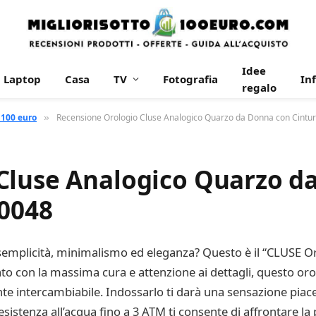
Idee
Laptop
Casa
TV
Fotografia
In
regalo
 100 euro
Recensione Orologio Cluse Analogico Quarzo da Donna con Cintur
»
Cluse Analogico Quarzo d
30048
 semplicità, minimalismo ed eleganza? Questo è il “CLUSE 
to con la massima cura e attenzione ai dettagli, questo oro
ente intercambiabile. Indossarlo ti darà una sensazione piac
esistenza all’acqua fino a 3 ATM ti consente di affrontare la