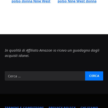
polso donna Nine West
polso Nine West donna
In qualità di Affiliato Amazon io ricevo un guadagno dagli
acquisti idonei.
TERMINI E CONDIZIONI
PRIVACY POLICY
CHI SIAMO