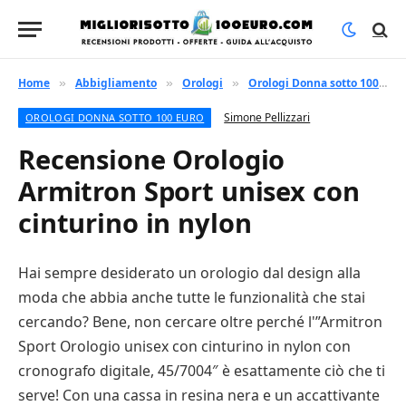
Home
Abbigliamento
Orologi
Orologi Donna sotto 100 euro
»
»
»
Simone Pellizzari
OROLOGI DONNA SOTTO 100 EURO
Recensione Orologio
Armitron Sport unisex con
cinturino in nylon
Hai sempre desiderato un orologio dal design alla
moda che abbia anche tutte le funzionalità che stai
cercando? Bene, non cercare oltre perché l'”Armitron
Sport Orologio unisex con cinturino in nylon con
cronografo digitale, 45/7004″ è esattamente ciò che ti
serve! Con una cassa in resina nera e un accattivante