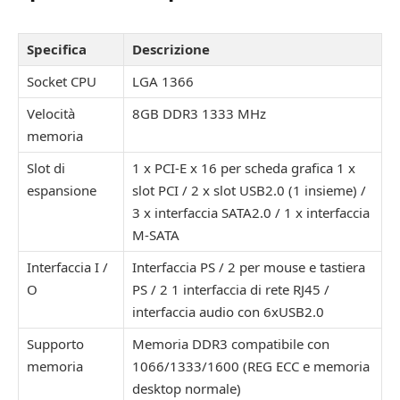
Specifica
Descrizione
Socket CPU
LGA 1366
Velocità
8GB DDR3 1333 MHz
memoria
Slot di
1 x PCI-E x 16 per scheda grafica 1 x
espansione
slot PCI / 2 x slot USB2.0 (1 insieme) /
3 x interfaccia SATA2.0 / 1 x interfaccia
M-SATA
Interfaccia I /
Interfaccia PS / 2 per mouse e tastiera
O
PS / 2 1 interfaccia di rete RJ45 /
interfaccia audio con 6xUSB2.0
Supporto
Memoria DDR3 compatibile con
memoria
1066/1333/1600 (REG ECC e memoria
desktop normale)