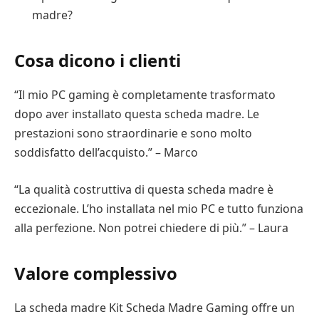
madre?
Cosa dicono i clienti
“Il mio PC gaming è completamente trasformato
dopo aver installato questa scheda madre. Le
prestazioni sono straordinarie e sono molto
soddisfatto dell’acquisto.” – Marco
“La qualità costruttiva di questa scheda madre è
eccezionale. L’ho installata nel mio PC e tutto funziona
alla perfezione. Non potrei chiedere di più.” – Laura
Valore complessivo
La scheda madre Kit Scheda Madre Gaming offre un