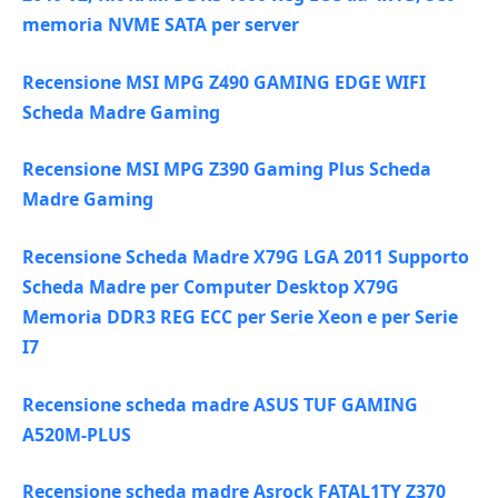
memoria NVME SATA per server
Recensione MSI MPG Z490 GAMING EDGE WIFI
Scheda Madre Gaming
Recensione MSI MPG Z390 Gaming Plus Scheda
Madre Gaming
Recensione Scheda Madre X79G LGA 2011 Supporto
Scheda Madre per Computer Desktop X79G
Memoria DDR3 REG ECC per Serie Xeon e per Serie
I7
Recensione scheda madre ASUS TUF GAMING
A520M-PLUS
Recensione scheda madre Asrock FATAL1TY Z370