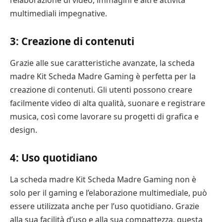
multimediali impegnative.
3: Creazione di contenuti
Grazie alle sue caratteristiche avanzate, la scheda
madre Kit Scheda Madre Gaming è perfetta per la
creazione di contenuti. Gli utenti possono creare
facilmente video di alta qualità, suonare e registrare
musica, così come lavorare su progetti di grafica e
design.
4: Uso quotidiano
La scheda madre Kit Scheda Madre Gaming non è
solo per il gaming e l’elaborazione multimediale, può
essere utilizzata anche per l’uso quotidiano. Grazie
alla sua facilità d’uso e alla sua compattezza, questa