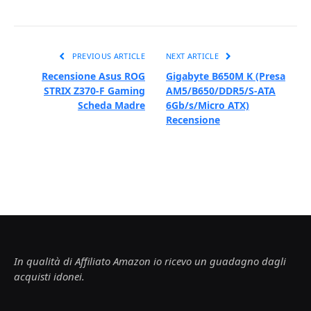
PREVIOUS ARTICLE
NEXT ARTICLE
Recensione Asus ROG
Gigabyte B650M K (Presa
STRIX Z370-F Gaming
AM5/B650/DDR5/S-ATA
Scheda Madre
6Gb/s/Micro ATX)
Recensione
In qualità di Affiliato Amazon io ricevo un guadagno dagli
acquisti idonei.