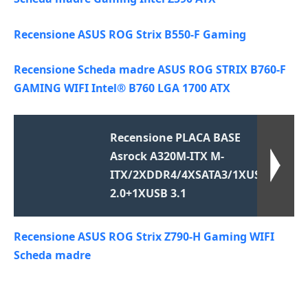
Recensione ASUS ROG Strix B550-F Gaming
Recensione Scheda madre ASUS ROG STRIX B760-F
GAMING WIFI Intel® B760 LGA 1700 ATX
Recensione PLACA BASE
Asrock A320M-ITX M-
ITX/2XDDR4/4XSATA3/1XUSB
2.0+1XUSB 3.1
Recensione ASUS ROG Strix Z790-H Gaming WIFI
Scheda madre