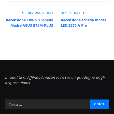
PREVIOUS ARTICLE
NEXT ARTICLE
Recensione LBWNB Scheda
Recensione scheda madre
Madre ASUS B75M-PLUS
MSI Z270 A Pro
In qualità di Affiliato Amazon io ricevo un guadagno dagli
acquisti idonei.