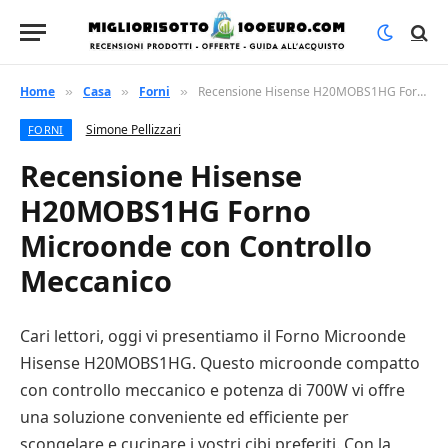
Home
Casa
Forni
Recensione Hisense H20MOBS1HG Forno Microonde con Controllo Meccanico
»
»
»
Simone Pellizzari
FORNI
Recensione Hisense
H20MOBS1HG Forno
Microonde con Controllo
Meccanico
Cari lettori, oggi vi presentiamo il Forno Microonde
Hisense H20MOBS1HG. Questo microonde compatto
con controllo meccanico e potenza di 700W vi offre
una soluzione conveniente ed efficiente per
scongelare e cucinare i vostri cibi preferiti. Con la