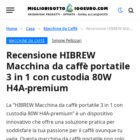
Home
Casa
Macchine da Caffè
Recensione HIBREW Macchina da caffè portatile 3 in 1 con custodia 80W H4A-premium
»
»
»
Simone Pellizzari
MACCHINE DA CAFFÈ
Recensione HIBREW
Macchina da caffè portatile
3 in 1 con custodia 80W
H4A-premium
La “HIBREW Macchina da caffè portatile 3 in 1 con
custodia 80W H4A-premium” è un dispositivo
innovativo che offre una soluzione pratica per
soddisfare la tua passione per il caffè ovunque tu
vada. Questa macchina da caffè portatile non solo