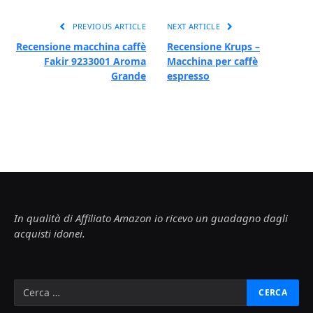
PREVIOUS ARTICLE
NEXT ARTICLE
Recensione macchina caffè
Recensione Krups –
Fakir 9233001 Aroma
Macchina per caffè
Grande
espresso
In qualità di Affiliato Amazon io ricevo un guadagno dagli
acquisti idonei.