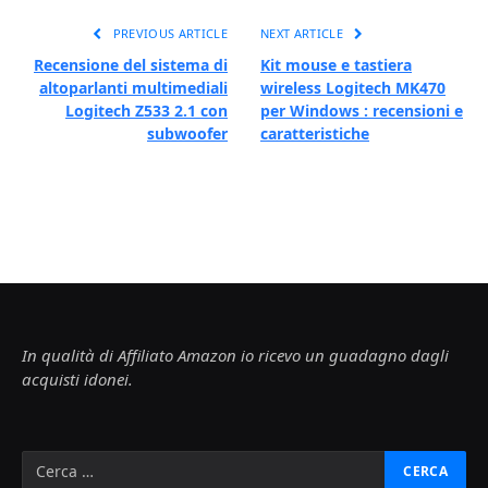
PREVIOUS ARTICLE
NEXT ARTICLE
Recensione del sistema di
Kit mouse e tastiera
altoparlanti multimediali
wireless Logitech MK470
Logitech Z533 2.1 con
per Windows : recensioni e
subwoofer
caratteristiche
In qualità di Affiliato Amazon io ricevo un guadagno dagli
acquisti idonei.