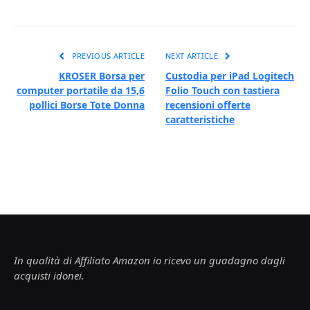
PREVIOUS ARTICLE
NEXT ARTICLE
KROSER Borsa per
Custodia per iPad Logitech
computer portatile da 15,6
Folio Touch con tastiera
pollici Borse Tote Donna
recensioni offerte
caratteristiche
In qualità di Affiliato Amazon io ricevo un guadagno dagli
acquisti idonei.