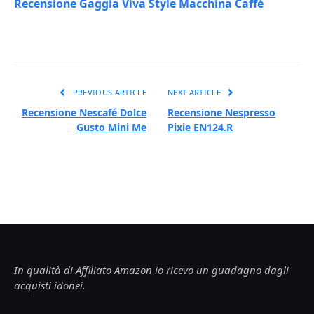
Recensione Gaggia Viva Style Macchina Caffè
PREVIOUS ARTICLE
NEXT ARTICLE
Recensione Nescafé Dolce
Recensione Nespresso
Gusto Mini Me
Pixie EN124.R
In qualità di Affiliato Amazon io ricevo un guadagno dagli
acquisti idonei.