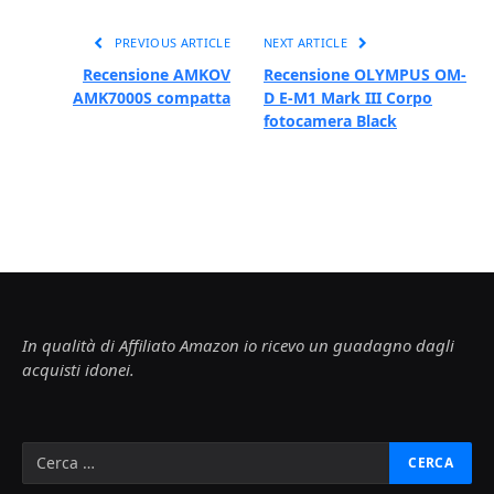
PREVIOUS ARTICLE
NEXT ARTICLE
Recensione AMKOV
Recensione OLYMPUS OM-
AMK7000S compatta
D E-M1 Mark III Corpo
fotocamera Black
In qualità di Affiliato Amazon io ricevo un guadagno dagli
acquisti idonei.