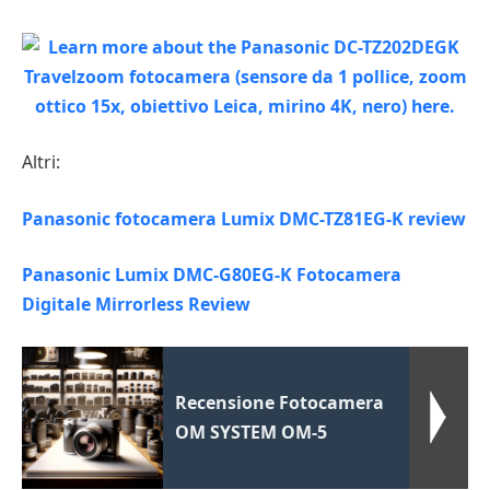
Altri:
Panasonic fotocamera Lumix DMC-TZ81EG-K review
Panasonic Lumix DMC-G80EG-K Fotocamera
Digitale Mirrorless Review
Recensione Fotocamera
OM SYSTEM OM-5