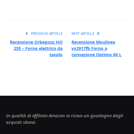
PREVIOUS ARTICLE
NEXT ARTICLE
Recensione Orbegozo HO
Recensione Moulinex
255 – Forno elettrico da
yy2917fb Forno a
tavolo
convezione Optimo 60 L
In qualità di Affiliato Amazon io ricevo un guadagno dagli
acquisti idonei.