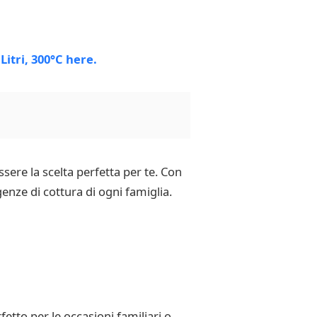
ssere la scelta perfetta per te. Con
genze di cottura di ogni famiglia.
etto per le occasioni familiari o