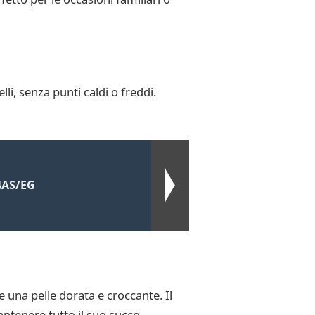
li, senza punti caldi o freddi.
4AS/EG
e una pelle dorata e croccante. Il
tenere tutto il suo succo.