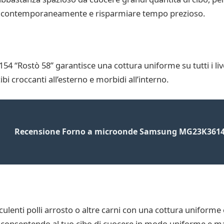
lie contemporaneamente e risparmiare tempo prezioso.
154 “Rostò 58” garantisce una cottura uniforme su tutti i livel
ibi croccanti all’esterno e morbidi all’interno.
Recensione Forno a microonde Samsung MG23K361
culenti polli arrosto o altre carni con una cottura uniforme 
consentendo al tuo cibo di cuocere in modo uniforme e man