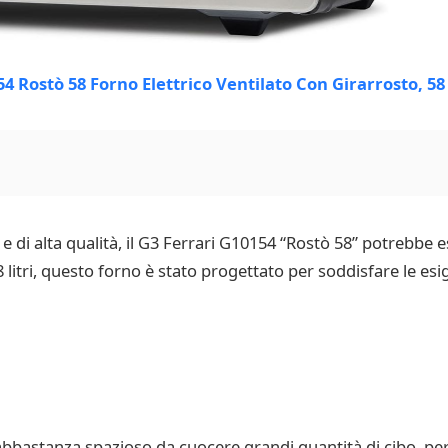
 e di alta qualità, il G3 Ferrari G10154 “Rostò 58” potrebbe e
 litri, questo forno è stato progettato per soddisfare le esi
 abbastanza spazioso da cuocere grandi quantità di cibo, perf