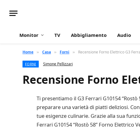
Monitor
TV
Abbigliamento
Audio
Home
Casa
Forni
Recensione Forno Elettrico G3 Ferr
»
»
»
Simone Pellizzari
FORNI
Recensione Forno Elet
Ti presentiamo il G3 Ferrari G10154 “Rostò 5
preparare una varietà di piatti deliziosi. Co
tue esigenze culinarie. Grazie alla sua funzi
Ferrari G10154 “Rostò 58” Forno Elettrico Ven