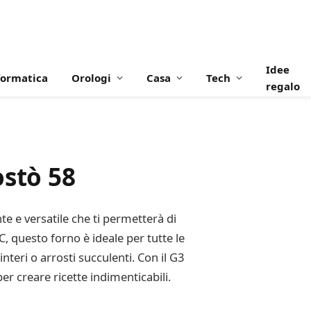
Idee
formatica
Orologi
Casa
Tech
regalo
ostò 58
e e versatile che ti permetterà di
C, questo forno è ideale per tutte le
nteri o arrosti succulenti. Con il G3
er creare ricette indimenticabili.