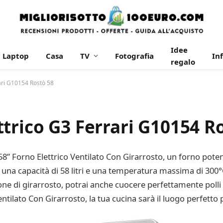
Idee
Laptop
Casa
TV
Fotografia
In
regalo
ari G10154 Rostò 58
trico G3 Ferrari G10154 R
8” Forno Elettrico Ventilato Con Girarrosto, un forno potent
n una capacità di 58 litri e una temperatura massima di 300°
one di girarrosto, potrai anche cuocere perfettamente polli i
tilato Con Girarrosto, la tua cucina sarà il luogo perfetto p