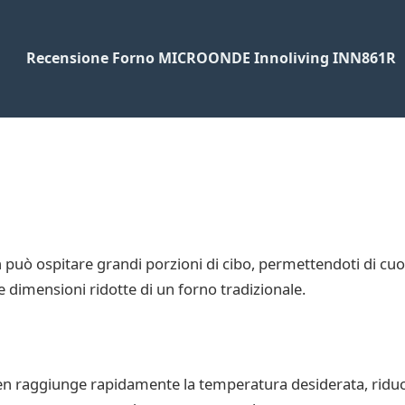
Recensione Forno MICROONDE Innoliving INN861R
ecken può ospitare grandi porzioni di cibo, permettendoti di
le dimensioni ridotte di un forno tradizionale.
cken raggiunge rapidamente la temperatura desiderata, ridu