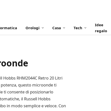
Idee
formatica
Orologi
Casa
Tech
regalo
roonde
ell Hobbs RHM2044C Retro 20 Litri
di potenza, questo microonde ti
e ti consente di posizionarlo
tomatiche, il Russell Hobbs
 cibo in modo semplice e veloce. Con