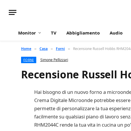
Monitor
TV
Abbigliamento
Audio
Home
Casa
Forni
Recensione Russell Hobbs RHM204
»
»
»
Simone Pellizzari
FORNI
Recensione Russell 
Hai bisogno di un nuovo forno a microonde c
Crema Digitale Microonde potrebbe essere la
permette di personalizzare la tua esperienz
facilmente su qualsiasi piano di lavoro sen
RHM2044C rende la tua vita in cucina un po’