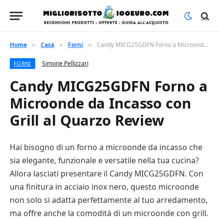
Home
Casa
Forni
Candy MICG25GDFN Forno a Microonde da Incasso con Grill al Quarzo Review
»
»
»
Simone Pellizzari
FORNI
Candy MICG25GDFN Forno a
Microonde da Incasso con
Grill al Quarzo Review
Hai bisogno di un forno a microonde da incasso che
sia elegante, funzionale e versatile nella tua cucina?
Allora lasciati presentare il Candy MICG25GDFN. Con
una finitura in acciaio inox nero, questo microonde
non solo si adatta perfettamente al tuo arredamento,
ma offre anche la comodità di un microonde con grill.