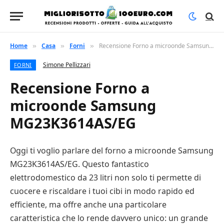
Home
Casa
Forni
Recensione Forno a microonde Samsung MG23K3614AS/EG
»
»
»
Simone Pellizzari
FORNI
Recensione Forno a
microonde Samsung
MG23K3614AS/EG
Oggi ti voglio parlare del forno a microonde Samsung
MG23K3614AS/EG. Questo fantastico
elettrodomestico da 23 litri non solo ti permette di
cuocere e riscaldare i tuoi cibi in modo rapido ed
efficiente, ma offre anche una particolare
caratteristica che lo rende davvero unico: un grande