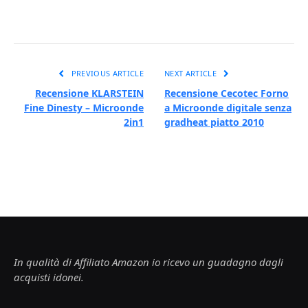
PREVIOUS ARTICLE
NEXT ARTICLE
Recensione KLARSTEIN
Recensione Cecotec Forno
Fine Dinesty – Microonde
a Microonde digitale senza
2in1
gradheat piatto 2010
In qualità di Affiliato Amazon io ricevo un guadagno dagli
acquisti idonei.