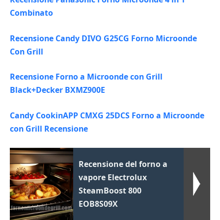
Combinato
Recensione Candy DIVO G25CG Forno Microonde
Con Grill
Recensione Forno a Microonde con Grill
Black+Decker BXMZ900E
Candy CookinAPP CMXG 25DCS Forno a Microonde
con Grill Recensione
Recensione del forno a
vapore Electrolux
SteamBoost 800
EOB8S09X