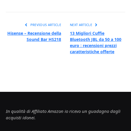
PREVIOUS ARTICLE
NEXT ARTICLE
Hisense – Recensione della
13 Migliori Cuffie
Sound Bar HS218
Bluetooth JBL da 50 a 100
euro : recensioni prezzi
caratteristiche offerte
In qualità di Affiliato Amazon io ricevo un guadagno dagli
acquisti idonei.