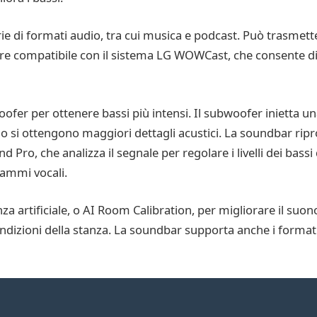
e di formati audio, tra cui musica e podcast. Può trasmett
oltre compatibile con il sistema LG WOWCast, che consente d
er per ottenere bassi più intensi. Il subwoofer inietta una
do si ottengono maggiori dettagli acustici. La soundbar r
 Pro, che analizza il segnale per regolare i livelli dei bassi q
rammi vocali.
a artificiale, o AI Room Calibration, per migliorare il suon
ndizioni della stanza. La soundbar supporta anche i format