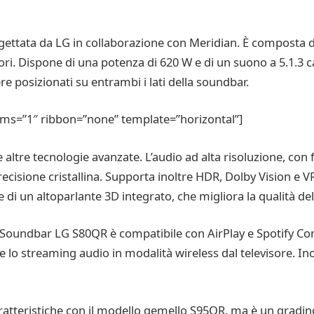
gettata da LG in collaborazione con Meridian. È composta 
ri. Dispone di una potenza di 620 W e di un suono a 5.1.3 can
re posizionati su entrambi i lati della soundbar.
ems=”1″ ribbon=”none” template=”horizontal”]
 altre tecnologie avanzate. L’audio ad alta risoluzione, c
recisione cristallina. Supporta inoltre HDR, Dolby Vision e 
i un altoparlante 3D integrato, che migliora la qualità del
a Soundbar LG S80QR è compatibile con AirPlay e Spotify Co
 streaming audio in modalità wireless dal televisore. Inolt
tteristiche con il modello gemello S95QR, ma è un gradino 