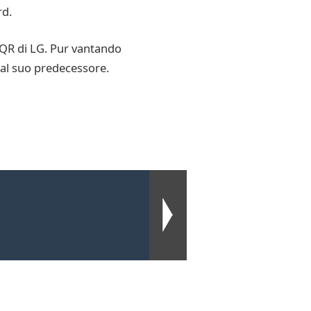
rd.
5QR di LG. Pur vantando
o al suo predecessore.