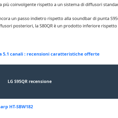
più coinvolgente rispetto a un sistema di diffusori standa
cora un passo indietro rispetto alla soundbar di punta S9
iffusori posteriori, la S80QR è un prodotto inferiore rispett
.1 canali : recensioni caratteristiche offerte
LG S95QR recensione
harp HT-SBW182