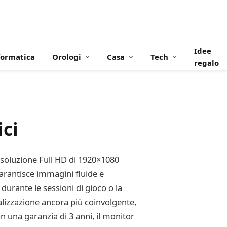
Idee
formatica
Orologi
Casa
Tech
regalo
ici
risoluzione Full HD di 1920×1080
garantisce immagini fluide e
 durante le sessioni di gioco o la
ualizzazione ancora più coinvolgente,
n una garanzia di 3 anni, il monitor