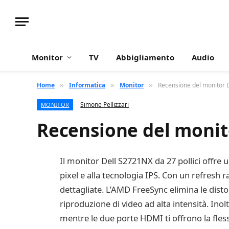
Monitor
TV
Abbigliamento
Audio
Home
Informatica
Monitor
Recensione del monitor D
»
»
»
Simone Pellizzari
MONITOR
Recensione del monito
Il monitor Dell S2721NX da 27 pollici offre 
pixel e alla tecnologia IPS. Con un refresh
dettagliate. L’AMD FreeSync elimina le distor
riproduzione di video ad alta intensità. Inol
mentre le due porte HDMI ti offrono la fless