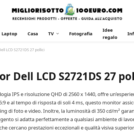
Idee
Laptop
Casa
TV
Fotografia
In
regalo
ell LCD S2721DS 27 pollici
r Dell LCD S2721DS 27 pol
ogia IPS e risoluzione QHD di 2560 x 1440, offre un’esperien
6:9 e al tempo di risposta di soli 4 ms, questo monitor assic
ting di foto e video. Inoltre, la luminosità di 350 cd/m² gar
rgento si adatta perfettamente a qualsiasi ambiente di lavor
che cercano prestazioni eccezionali e qualità visiva superior