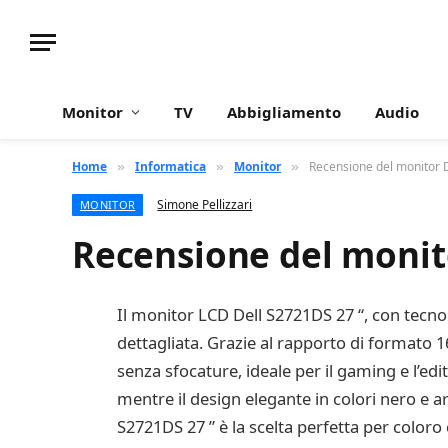
Monitor
TV
Abbigliamento
Audio
Home
Informatica
Monitor
Recensione del monitor D
»
»
»
Simone Pellizzari
MONITOR
Recensione del monito
Il monitor LCD Dell S2721DS 27 “, con tecnol
dettagliata. Grazie al rapporto di formato 1
senza sfocature, ideale per il gaming e l’edi
mentre il design elegante in colori nero e a
S2721DS 27 ” è la scelta perfetta per coloro 