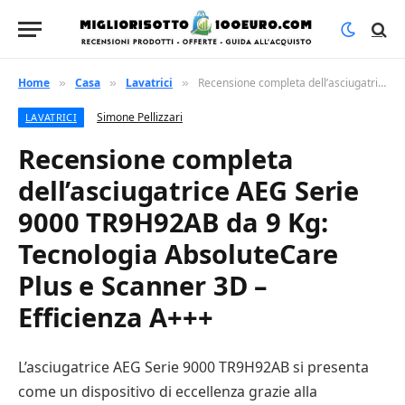
Home
Casa
Lavatrici
Recensione completa dell’asciugatrice AEG Serie 9000 TR9H92AB da 9 Kg: Tecnologia AbsoluteCare Plus e Scanner 3D – Efficienza A+++
»
»
»
Simone Pellizzari
LAVATRICI
Recensione completa
dell’asciugatrice AEG Serie
9000 TR9H92AB da 9 Kg:
Tecnologia AbsoluteCare
Plus e Scanner 3D –
Efficienza A+++
L’asciugatrice AEG Serie 9000 TR9H92AB si presenta
come un dispositivo di eccellenza grazie alla