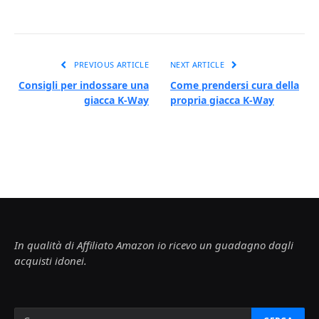
PREVIOUS ARTICLE
NEXT ARTICLE
Consigli per indossare una
Come prendersi cura della
giacca K-Way
propria giacca K-Way
In qualità di Affiliato Amazon io ricevo un guadagno dagli
acquisti idonei.