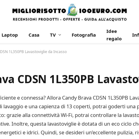
Idee
Laptop
Casa
TV
Fotografia
In
regalo
DSN 1L350PB Lavastoviglie da Incasso
va CDSN 1L350PB Lavastov
fficiente e connessa? Allora Candy Brava CDSN 1L350PB Lava
i lavaggio e una capienza di 13 coperti, potrai goderti una p
o: grazie alla connettività Wi-Fi, potrai controllare la lavas
ve. Inoltre, questa lavastoviglie è dotata di un eco ciclo ch
rgetici e idrici. Quindi, se desideri un’eccellente pulizia,