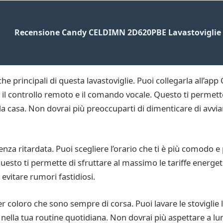
Recensione Candy CELDIMN 2D620PBE Lavastoviglie 
che principali di questa lavastoviglie. Puoi collegarla all’ap
l controllo remoto e il comando vocale. Questo ti permetter
 casa. Non dovrai più preoccuparti di dimenticare di avviare
tenza ritardata. Puoi scegliere l’orario che ti è più comodo 
 Questo ti permette di sfruttare al massimo le tariffe energe
 evitare rumori fastidiosi.
oloro che sono sempre di corsa. Puoi lavare le stoviglie 
ella tua routine quotidiana. Non dovrai più aspettare a lung