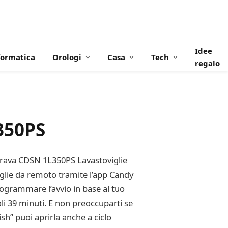
Idee
formatica
Orologi
Casa
Tech
regalo
350PS
 Brava CDSN 1L350PS Lavastoviglie
viglie da remoto tramite l’app Candy
programmare l’avvio in base al tuo
i 39 minuti. E non preoccuparti se
ish” puoi aprirla anche a ciclo