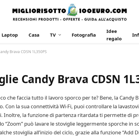
Idee
Laptop
Casa
TV
Fotografia
In
regalo
 Candy Brava CDSN 1L350PS
glie Candy Brava CDSN 1L
o che faccia tutto il lavoro sporco per te? Bene, la Candy
o. Con la sua connettività Wi-Fi, puoi controllare la lavasto
i. Inoltre, la funzione di partenza ritardata ti permette di 
“Zoom” può lavare le stoviglie leggermente sporche in sol
che stoviglia all’inizio del ciclo, grazie alla funzione “Add D