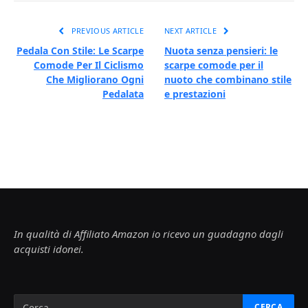
PREVIOUS ARTICLE
NEXT ARTICLE
Pedala Con Stile: Le Scarpe
Nuota senza pensieri: le
Comode Per Il Ciclismo
scarpe comode per il
Che Migliorano Ogni
nuoto che combinano stile
Pedalata
e prestazioni
In qualità di Affiliato Amazon io ricevo un guadagno dagli
acquisti idonei.