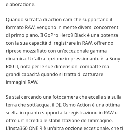
elaborazione.
Quando si tratta di action cam che supportano il
formato RAW, vengono in mente diversi concorrenti
di primo piano. Il GoPro Hero9 Black è una potenza
con la sua capacità di registrare in RAW, offrendo
riprese mozzafiato con un’eccezionale gamma
dinamica. Un’altra opzione impressionante è la Sony
RX0 II, nota per le sue dimensioni compatte ma
grandi capacità quando si tratta di catturare
immagini RAW.
Se stai cercando una fotocamera che eccelle sia sulla
terra che sott’acqua, il DJI Osmo Action è una ottima
scelta in quanto supporta la registrazione in RAW e
offre un’incredibile stabilizzazione dell’immagine.
L’Insta360 ONE R è un’altra opzione eccezionale, che ti