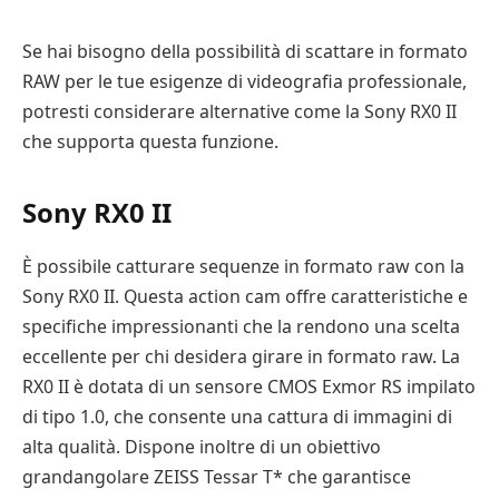
Se hai bisogno della possibilità di scattare in formato
RAW per le tue esigenze di videografia professionale,
potresti considerare alternative come la Sony RX0 II
che supporta questa funzione.
Sony RX0 II
È possibile catturare sequenze in formato raw con la
Sony RX0 II. Questa action cam offre caratteristiche e
specifiche impressionanti che la rendono una scelta
eccellente per chi desidera girare in formato raw. La
RX0 II è dotata di un sensore CMOS Exmor RS impilato
di tipo 1.0, che consente una cattura di immagini di
alta qualità. Dispone inoltre di un obiettivo
grandangolare ZEISS Tessar T* che garantisce