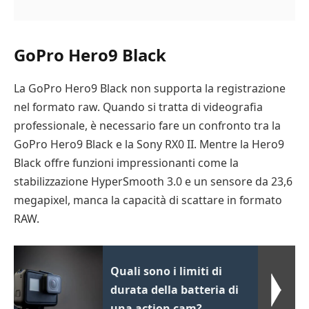
GoPro Hero9 Black
La GoPro Hero9 Black non supporta la registrazione
nel formato raw. Quando si tratta di videografia
professionale, è necessario fare un confronto tra la
GoPro Hero9 Black e la Sony RX0 II. Mentre la Hero9
Black offre funzioni impressionanti come la
stabilizzazione HyperSmooth 3.0 e un sensore da 23,6
megapixel, manca la capacità di scattare in formato
RAW.
Quali sono i limiti di
durata della batteria di
una action cam?