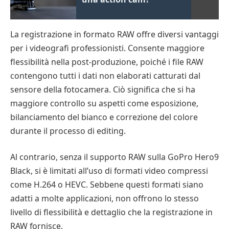
La registrazione in formato RAW offre diversi vantaggi
per i videografi professionisti. Consente maggiore
flessibilità nella post-produzione, poiché i file RAW
contengono tutti i dati non elaborati catturati dal
sensore della fotocamera. Ciò significa che si ha
maggiore controllo su aspetti come esposizione,
bilanciamento del bianco e correzione del colore
durante il processo di editing.
Al contrario, senza il supporto RAW sulla GoPro Hero9
Black, si è limitati all’uso di formati video compressi
come H.264 o HEVC. Sebbene questi formati siano
adatti a molte applicazioni, non offrono lo stesso
livello di flessibilità e dettaglio che la registrazione in
RAW fornisce.