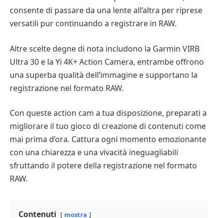
consente di passare da una lente all’altra per riprese
versatili pur continuando a registrare in RAW.
Altre scelte degne di nota includono la Garmin VIRB
Ultra 30 e la Yi 4K+ Action Camera, entrambe offrono
una superba qualità dell’immagine e supportano la
registrazione nel formato RAW.
Con queste action cam a tua disposizione, preparati a
migliorare il tuo gioco di creazione di contenuti come
mai prima d’ora. Cattura ogni momento emozionante
con una chiarezza e una vivacità ineguagliabili
sfruttando il potere della registrazione nel formato
RAW.
Contenuti
mostra