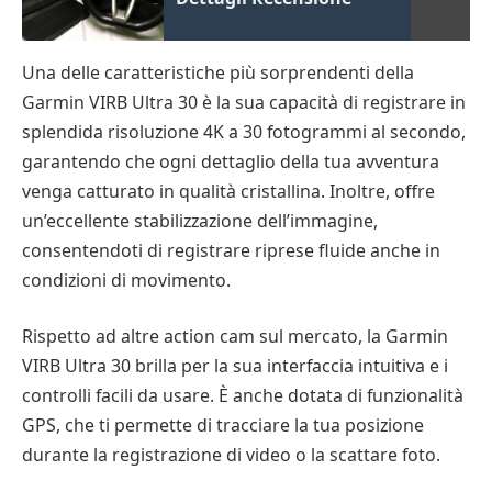
Una delle caratteristiche più sorprendenti della
Garmin VIRB Ultra 30 è la sua capacità di registrare in
splendida risoluzione 4K a 30 fotogrammi al secondo,
garantendo che ogni dettaglio della tua avventura
venga catturato in qualità cristallina. Inoltre, offre
un’eccellente stabilizzazione dell’immagine,
consentendoti di registrare riprese fluide anche in
condizioni di movimento.
Rispetto ad altre action cam sul mercato, la Garmin
VIRB Ultra 30 brilla per la sua interfaccia intuitiva e i
controlli facili da usare. È anche dotata di funzionalità
GPS, che ti permette di tracciare la tua posizione
durante la registrazione di video o la scattare foto.