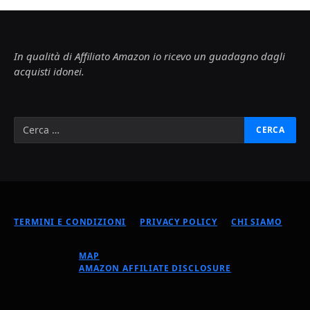
In qualità di Affiliato Amazon io ricevo un guadagno dagli
acquisti idonei.
TERMINI E CONDIZIONI
PRIVACY POLICY
CHI SIAMO
MAP
AMAZON AFFILIATE DISCLOSURE