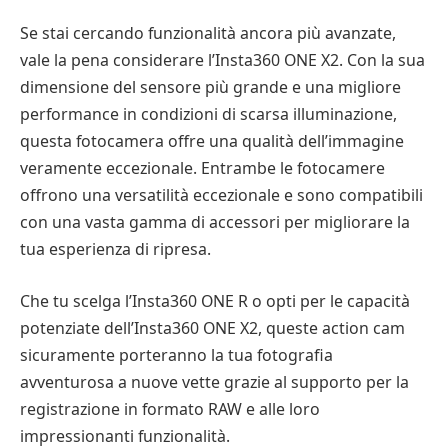
Se stai cercando funzionalità ancora più avanzate,
vale la pena considerare l’Insta360 ONE X2. Con la sua
dimensione del sensore più grande e una migliore
performance in condizioni di scarsa illuminazione,
questa fotocamera offre una qualità dell’immagine
veramente eccezionale. Entrambe le fotocamere
offrono una versatilità eccezionale e sono compatibili
con una vasta gamma di accessori per migliorare la
tua esperienza di ripresa.
Che tu scelga l’Insta360 ONE R o opti per le capacità
potenziate dell’Insta360 ONE X2, queste action cam
sicuramente porteranno la tua fotografia
avventurosa a nuove vette grazie al supporto per la
registrazione in formato RAW e alle loro
impressionanti funzionalità.