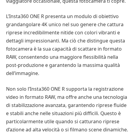
viaggiatore occasionale, questa fotocamera ti copre.
L’Insta360 ONE R presenta un modulo di obiettivo
grandangolare 4K unico nel suo genere che cattura
riprese incredibilmente nitide con colori vibranti e
dettagli impressionanti. Ma ciò che distingue questa
fotocamera è la sua capacità di scattare in formato
RAW, consentendo una maggiore flessibilità nella
post-produzione e garantendo la massima qualità
dell’immagine.
Non solo l’Insta360 ONE R supporta la registrazione
video in formato RAW, ma offre anche una tecnologia
di stabilizzazione avanzata, garantendo riprese fluide
e stabili anche nelle situazioni più difficili. Questo è
particolarmente utile quando si catturano riprese
d’azione ad alta velocità o si filmano scene dinamiche.