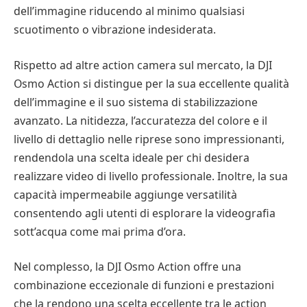
dell’immagine riducendo al minimo qualsiasi
scuotimento o vibrazione indesiderata.
Rispetto ad altre action camera sul mercato, la DJI
Osmo Action si distingue per la sua eccellente qualità
dell’immagine e il suo sistema di stabilizzazione
avanzato. La nitidezza, l’accuratezza del colore e il
livello di dettaglio nelle riprese sono impressionanti,
rendendola una scelta ideale per chi desidera
realizzare video di livello professionale. Inoltre, la sua
capacità impermeabile aggiunge versatilità
consentendo agli utenti di esplorare la videografia
sott’acqua come mai prima d’ora.
Nel complesso, la DJI Osmo Action offre una
combinazione eccezionale di funzioni e prestazioni
che la rendono una scelta eccellente tra le action