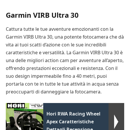
Garmin VIRB Ultra 30
Cattura tutte le tue avventure emozionanti con la
Garmin VIRB Ultra 30, una potente fotocamera che dà
vita ai tuoi scatti d’azione con le sue incredibili
caratteristiche e versatilità. La Garmin VIRB Ultra 30 è
una delle migliori action cam per avventure all’aperto,
offrendo prestazioni eccezionali e resistenza. Con il
suo design impermeabile fino a 40 metri, puoi
portarla con te in tutte le tue attività in acqua senza
preoccuparti di danneggiare la fotocamera.
Hori RWA Racing Wheel
Apex Caratteristiche
Dettagli Recensione