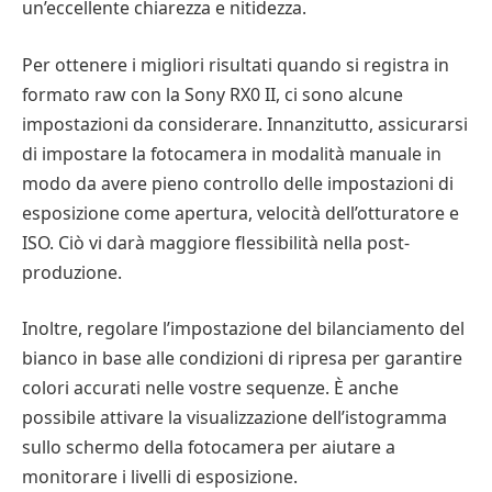
un’eccellente chiarezza e nitidezza.
Per ottenere i migliori risultati quando si registra in
formato raw con la Sony RX0 II, ci sono alcune
impostazioni da considerare. Innanzitutto, assicurarsi
di impostare la fotocamera in modalità manuale in
modo da avere pieno controllo delle impostazioni di
esposizione come apertura, velocità dell’otturatore e
ISO. Ciò vi darà maggiore flessibilità nella post-
produzione.
Inoltre, regolare l’impostazione del bilanciamento del
bianco in base alle condizioni di ripresa per garantire
colori accurati nelle vostre sequenze. È anche
possibile attivare la visualizzazione dell’istogramma
sullo schermo della fotocamera per aiutare a
monitorare i livelli di esposizione.