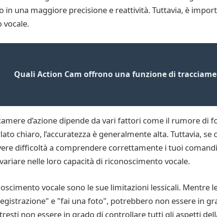
 in una maggiore precisione e reattività. Tuttavia, è impor
o vocale.
Quali Action Cam offrono una funzione di tracciame
ecamere d’azione dipende da vari fattori come il rumore di fo
lato chiaro, l’accuratezza è generalmente alta. Tuttavia, se
avere difficoltà a comprendere correttamente i tuoi coman
variare nelle loro capacità di riconoscimento vocale.
onoscimento vocale sono le sue limitazioni lessicali. Mentre
gistrazione" e "fai una foto", potrebbero non essere in gr
resti non essere in grado di controllare tutti gli aspetti del