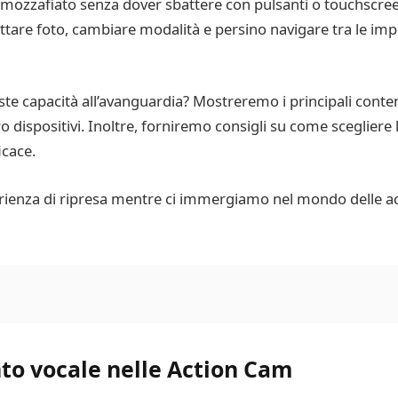
 mozzafiato senza dover sbattere con pulsanti o touchscr
ttare foto, cambiare modalità e persino navigare tra le imp
te capacità all’avanguardia? Mostreremo i principali cont
ro dispositivi. Inoltre, forniremo consigli su come scegliere
icace.
erienza di ripresa mentre ci immergiamo nel mondo delle ac
nto vocale nelle Action Cam