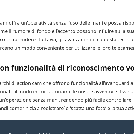
 cam offra un’operatività senza l’uso delle mani e possa ris
come il rumore di fondo e l’accento possono influire sulla s
può comprendere. Tuttavia, gli avanzamenti in questa tecnol
 cercano un modo conveniente per utilizzare le loro telecame
on funzionalità di riconoscimento vo
rchi di action cam che offrono funzionalità all’avanguardia 
zionato il modo in cui catturiamo le nostre avventure. I van
un’operazione senza mani, rendendo più facile controllare 
 come ‘inizia a registrare’ o ‘scatta una foto’ e la tua ac