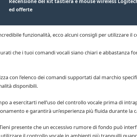
Recensione del kit tastiera e mouse wireless Logitec
ed offerte
credibile funzionalità, ecco alcuni consigli per utilizzare il 
urati che i tuoi comandi vocali siano chiari e abbastanza fo
izza con l’elenco dei comandi supportati dal marchio specific
alità disponibili.
mpo a esercitarti nell’uso del controllo vocale prima di intr
nzionamento e garantirà un’esperienza più fluida durante la 
Tieni presente che un eccessivo rumore di fondo può interfe
tilizzare il controllo vocale in ambienti più tranquilli quan