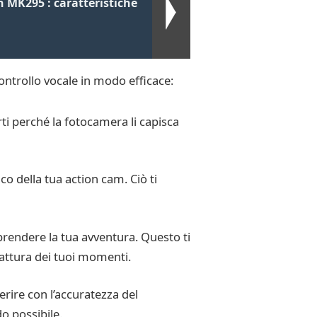
h MK295 : caratteristiche
controllo vocale in modo efficace:
rti perché la fotocamera li capisca
o della tua action cam. Ciò ti
aprendere la tua avventura. Questo ti
cattura dei tuoi momenti.
rire con l’accuratezza del
do possibile.