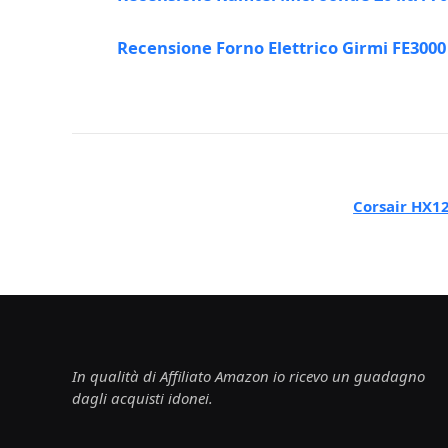
Recensione Forno Elettrico Girmi FE3000
Corsair HX1
In qualità di Affiliato Amazon io ricevo un guadagno
dagli acquisti idonei.