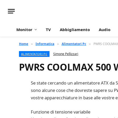
Monitor
TV
Abbigliamento
Audio
Home
Informatica
Alimentatori Pc
PWRS COOLMAX 
»
»
»
Simone Pellizzari
ALIMENTATORI PC
PWRS COOLMAX 500 W
Se state cercando un alimentatore ATX da 500
sono alcune cose che dovreste sapere su PW
vostre apparecchiature in base alle vostre e
Funzione di tensione variabile