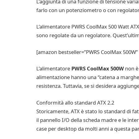
L’aggiunta di una funzione di tensione var
farlo con un potenziometro o con regolatori
L’alimentatore PWRS CoolMax 500 Watt ATX ha
sono regolate da un regolatore. Quest’ultim
[amazon bestseller=”PWRS CoolMax 500W” g
L’alimentatore
PWRS CoolMax 500W
non è 
alimentazione hanno una “catena a margherit
resistenza. Tuttavia, se si desidera aggiung
Conformità allo standard ATX 2.2
Storicamente, ATX è stato lo standard di fat
il pannello I/O della scheda madre e le int
case per desktop da molti anni a questa par