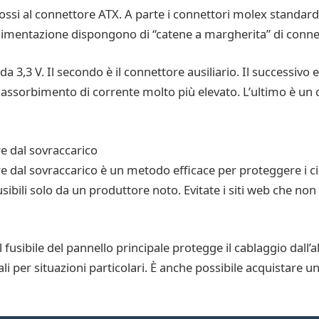
rossi al connettore ATX. A parte i connettori molex standard, è
alimentazione dispongono di “catene a margherita” di connet
 3,3 V. Il secondo è il connettore ausiliario. Il successivo e
assorbimento di corrente molto più elevato. L’ultimo è un 
re dal sovraccarico
re dal sovraccarico è un metodo efficace per proteggere i circu
usibili solo da un produttore noto. Evitate i siti web che no
il fusibile del pannello principale protegge il cablaggio dall’a
li per situazioni particolari. È anche possibile acquistare un 