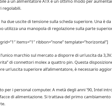
iabile a un alimentatore ATX è un ottimo modo per aumentare
 regolabili.
 due uscite di tensione sulla scheda superiore. Una è da 3,
o utilizza una manopola di regolazione sulla parte superior
rid=”1″ items=”1″ ribbon=”none” template=”horizontal”]
l’unico marchio sul mercato a disporre di un’uscita da 3,3V. 
a” di connettori molex a quattro pin. Questa disposizione di
ere un’uscita superiore all’alimentatore, è necessario aggior
to per i personal computer. A metà degli anni ’90, Intel intr
erfacce di alimentazione. Si trattava del primo cambiamento
te.