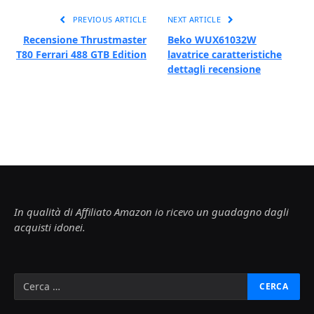
PREVIOUS ARTICLE
NEXT ARTICLE
Recensione Thrustmaster
Beko WUX61032W
T80 Ferrari 488 GTB Edition
lavatrice caratteristiche
dettagli recensione
In qualità di Affiliato Amazon io ricevo un guadagno dagli
acquisti idonei.