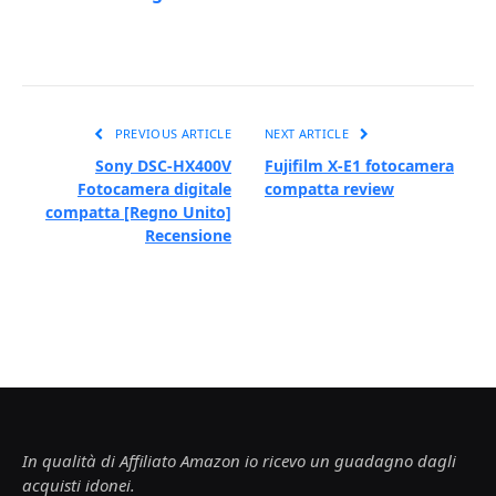
PREVIOUS ARTICLE
NEXT ARTICLE
Sony DSC-HX400V
Fujifilm X-E1 fotocamera
Fotocamera digitale
compatta review
compatta [Regno Unito]
Recensione
In qualità di Affiliato Amazon io ricevo un guadagno dagli
acquisti idonei.