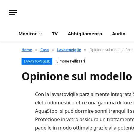
Monitor
TV
Abbigliamento
Audio
Home
Casa
Lavastoviglie
Opinione sul modello Bos
»
»
»
Simone Pellizzari
LAVASTOVIGLIE
Opinione sul modello
Con la lavastoviglie parzialmente integrata S
elettrodomestico offre una gamma di funzio
AquaStop, si può dormire sonni tranquilli sap
Protezione in vetro assicura un trattamento d
padelle in modo ottimale grazie alla potente