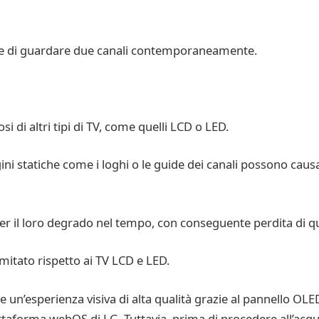
te di guardare due canali contemporaneamente.
 di altri tipi di TV, come quelli LCD o LED.
ini statiche come i loghi o le guide dei canali possono caus
per il loro degrado nel tempo, con conseguente perdita di q
mitato rispetto ai TV LCD e LED.
n’esperienza visiva di alta qualità grazie al pannello OLED, 
iattaforma webOS di LG. Tuttavia, prima di procedere all’acqu