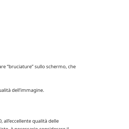
are “bruciature” sullo schermo, che
ualità dell’immagine.
all’eccellente qualità delle
isto, è necessario considerare il