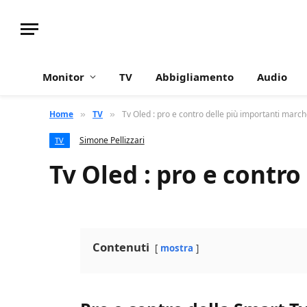
Monitor
TV
Abbigliamento
Audio
Home
TV
Tv Oled : pro e contro delle più importanti marc
»
»
Simone Pellizzari
TV
Tv Oled : pro e contr
Contenuti
mostra