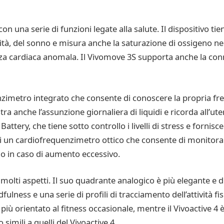
 una serie di funzioni legate alla salute. Il dispositivo tien
sità, del sonno e misura anche la saturazione di ossigeno ne
nza cardiaca anomala. Il Vivomove 3S supporta anche la con
zimetro integrato che consente di conoscere la propria fre
ra anche l’assunzione giornaliera di liquidi e ricorda all’ut
ery, che tiene sotto controllo i livelli di stress e fornisce
i un cardiofrequenzimetro ottico che consente di monitora
gio in caso di aumento eccessivo.
tto molti aspetti. Il suo quadrante analogico è più elegante
dfulness e una serie di profili di tracciamento dell’attività fi
è più orientato al fitness occasionale, mentre il Vivoactive 4 è
imili a quelli del Vivoactive 4.