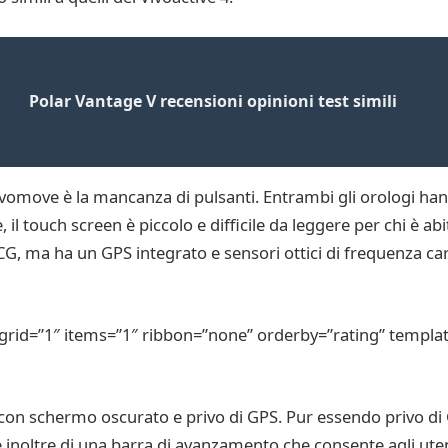
Polar Vantage V recensioni opinioni test simili
 Vivomove è la mancanza di pulsanti. Entrambi gli orologi h
 il touch screen è piccolo e difficile da leggere per chi è abi
, ma ha un GPS integrato e sensori ottici di frequenza card
rid=”1″ items=”1″ ribbon=”none” orderby=”rating” templat
 con schermo oscurato e privo di GPS. Pur essendo privo di 
noltre di una barra di avanzamento che consente agli utent