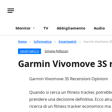
Monitor
TV
Abbigliamento
Audio
Home
Informatica
Smartwatch
Garmin Vivomove 3S r
»
»
»
Simone Pellizzari
SMARTWATCH
Garmin Vivomove 3S re
Garmin Vivomove 3S Recensioni Opinioni
Quando si cerca un fitness tracker, potrebbe
prendere una decisione definitiva. Ecco alcu
ricerca di un fitness tracker economico ma di