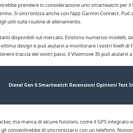
s potrebbe prendere in considerazione uno smartwatch per il f
e sonno. Si sincronizza anche con l’app Garmin Connect. Può 
li utili sulla routine di allenamento.
anti disponibili sul mercato. Esistono numerosi modelli, dai
timo design e può aiutarvi a monitorare i vostri livelli di f
re traccia dei vostri passi, il Vivomove 3S può aiutarvi a r
Diesel Gen 6 Smartwatch Recensioni Opinioni Test S
cker, ma manca di alcune funzioni, come il GPS integrato o 
gli consentirebbe di sincronizzarsi con un telefono. Nonosta