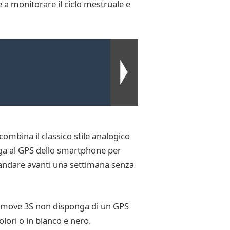
re a monitorare il ciclo mestruale e
ombina il classico stile analogico
lega al GPS dello smartphone per
uò andare avanti una settimana senza
vomove 3S non disponga di un GPS
olori o in bianco e nero.