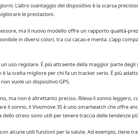
orni. L’altro svantaggio del dispositivo è la scarsa precisi
liorare le prestazioni.
essore, ma il nuovo modello offre un rapporto qualità-prez
ponibile in diversi colori, tra cui cacao e menta. L’app com
n uso regolare. È più attraente della maggior parte degli 
la scelta migliore per chi fa un tracker serio. È più adatto 
a non vuole un dispositivo GPS.
nno, ma non è altrettanto preciso. Rileva il sonno leggero, 
re il sonno, il Vivomove 3S è uno smartwatch che offre anch
 dello stress sono utili per tenere traccia delle tendenze pi
on alcune utili funzioni per la salute. Ad esempio, tiene trac