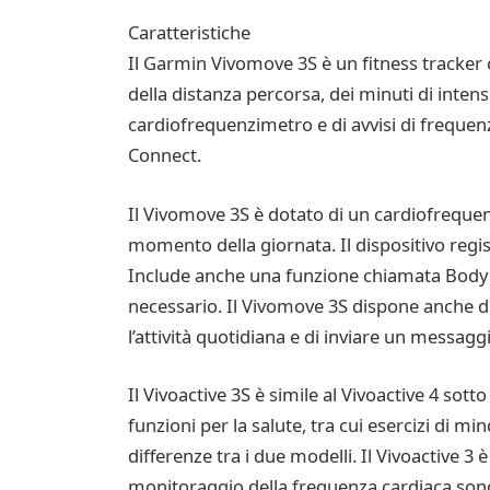
Caratteristiche
Il Garmin Vivomove 3S è un fitness tracker con
della distanza percorsa, dei minuti di inten
cardiofrequenzimetro e di avvisi di freque
Connect.
Il Vivomove 3S è dotato di un cardiofrequen
momento della giornata. Il dispositivo regist
Include anche una funzione chiamata Body Batt
necessario. Il Vivomove 3S dispone anche d
l’attività quotidiana e di inviare un messag
Il Vivoactive 3S è simile al Vivoactive 4 so
funzioni per la salute, tra cui esercizi di min
differenze tra i due modelli. Il Vivoactive 3 
monitoraggio della frequenza cardiaca sono s