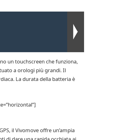
anno un touchscreen che funziona,
tuato a orologi più grandi. Il
iaca. La durata della batteria è
e=”horizontal”]
GPS, il Vivomove offre un’ampia
i di dare una rapida occhiata ai