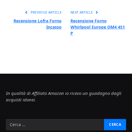
PREVIOUS ARTICLE
NEXT ARTICLE
Recensione Lofra Forno
Recensione Forno
Incasso
Whirlpool Europe OM4 4S1
P
In qualità di Affiliato Amazon io ricevo un guadagno dagli
acquisti idonei.