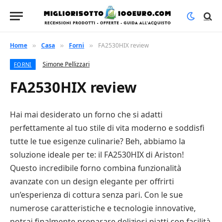
Home
Casa
Forni
FA2530HIX review
»
»
»
Simone Pellizzari
FORNI
FA2530HIX review
Hai mai desiderato un forno che si adatti
perfettamente al tuo stile di vita moderno e soddisfi
tutte le tue esigenze culinarie? Beh, abbiamo la
soluzione ideale per te: il FA2530HIX di Ariston!
Questo incredibile forno combina funzionalità
avanzate con un design elegante per offrirti
un’esperienza di cottura senza pari. Con le sue
numerose caratteristiche e tecnologie innovative,
potrai finalmente preparare deliziosi piatti con facilità