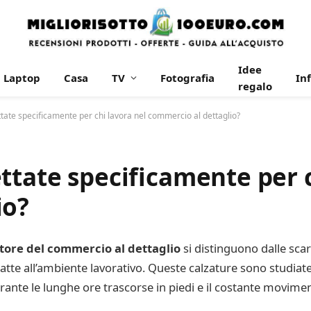
Idee
Laptop
Casa
TV
Fotografia
In
regalo
tate specificamente per chi lavora nel commercio al dettaglio?
ttate specificamente per c
io?
ttore del commercio al dettaglio
si distinguono dalle sca
datte all’ambiente lavorativo. Queste calzature sono studiat
rante le lunghe ore trascorse in piedi e il costante movimen