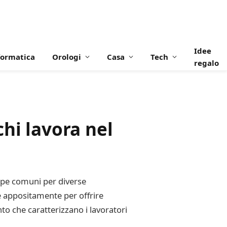
Idee
formatica
Orologi
Casa
Tech
regalo
hi lavora nel
rpe comuni per diverse
e appositamente per offrire
to che caratterizzano i lavoratori