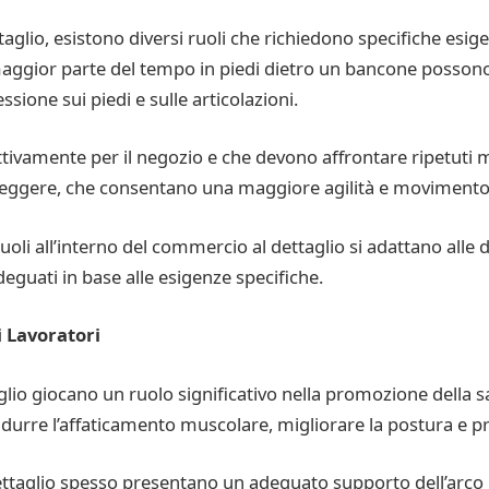
taglio, esistono diversi ruoli che richiedono specifiche esig
 maggior parte del tempo in piedi dietro un bancone possono
sione sui piedi e sulle articolazioni.
tivamente per il negozio e che devono affrontare ripetuti m
e leggere, che consentano una maggiore agilità e movimento 
uoli all’interno del commercio al dettaglio si adattano alle di
guati in base alle esigenze specifiche.
i Lavoratori
io giocano un ruolo significativo nella promozione della sa
durre l’affaticamento muscolare, migliorare la postura e pr
ttaglio spesso presentano un adeguato supporto dell’arco pl