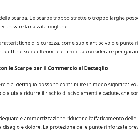
della scarpa. Le scarpe troppo strette o troppo larghe posso
er trovare la calzata migliore.
aratteristiche di sicurezza, come suole antiscivolo e punte r
 produttore sono ulteriori elementi da considerare per garant
con le Scarpe per il Commercio al Dettaglio
rcio al dettaglio possono contribuire in modo significativo 
olo aiuta a ridurre il rischio di scivolamenti e cadute, che 
adeguato e ammortizzazione riducono l’affaticamento delle
a disagio e dolore. La protezione delle punte rinforzate prev