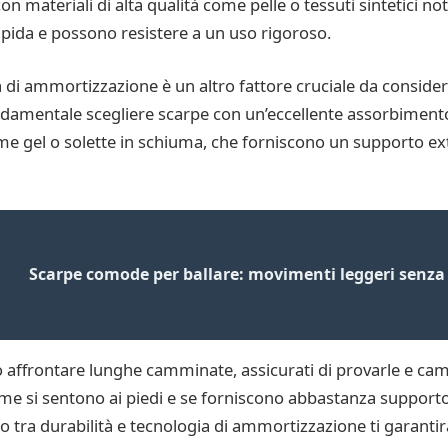
n materiali di alta qualità come pelle o tessuti sintetici not
apida e possono resistere a un uso rigoroso.
gia di ammortizzazione è un altro fattore cruciale da cons
ndamentale scegliere scarpe con un’eccellente assorbimento 
gel o solette in schiuma, che forniscono un supporto extra 
Scarpe comode per ballare: movimenti leggeri senza s
 affrontare lunghe camminate, assicurati di provarle e ca
ome si sentono ai piedi e se forniscono abbastanza supporto
rio tra durabilità e tecnologia di ammortizzazione ti garanti