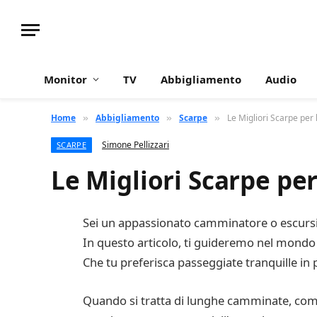
Monitor
TV
Abbigliamento
Audio
Home
Abbigliamento
Scarpe
Le Migliori Scarpe pe
»
»
»
Simone Pellizzari
SCARPE
Le Migliori Scarpe p
Sei un appassionato camminatore o escursion
In questo articolo, ti guideremo nel mondo
Che tu preferisca passeggiate tranquille in p
Quando si tratta di lunghe camminate, comf