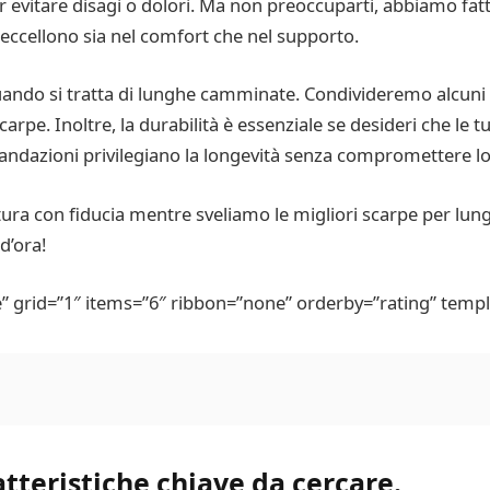
 evitare disagi o dolori. Ma non preoccuparti, abbiamo fatt
e eccellono sia nel comfort che nel supporto.
ando si tratta di lunghe camminate. Condivideremo alcuni 
arpe. Inoltre, la durabilità è essenziale se desideri che le t
ndazioni privilegiano la longevità senza compromettere lo 
ntura con fiducia mentre sveliamo le migliori scarpe per 
d’ora!
 grid=”1″ items=”6″ ribbon=”none” orderby=”rating” templ
tteristiche chiave da cercare.