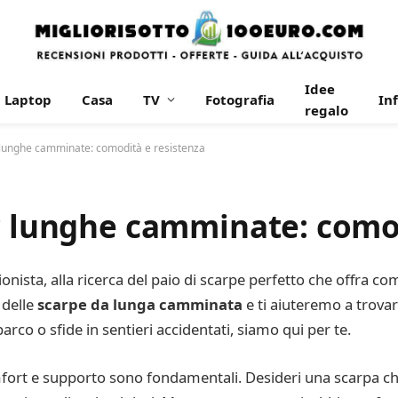
Idee
Laptop
Casa
TV
Fotografia
In
regalo
r lunghe camminate: comodità e resistenza
er lunghe camminate: comod
ista, alla ricerca del paio di scarpe perfetto che offra co
 delle
scarpe da lunga camminata
e ti aiuteremo a trovare
arco o sfide in sentieri accidentati, siamo qui per te.
ort e supporto sono fondamentali. Desideri una scarpa che 