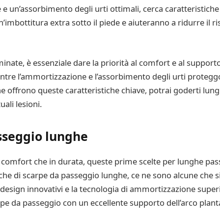
 un’assorbimento degli urti ottimali, cerca caratteristich
mbottitura extra sotto il piede e aiuteranno a ridurre il ri
inate, è essenziale dare la priorità al comfort e al suppor
mentre l’ammortizzazione e l’assorbimento degli urti protegg
he offrono queste caratteristiche chiave, potrai goderti lu
ali lesioni.
asseggio lunghe
n comfort che in durata, queste prime scelte per lunghe pa
e di scarpe da passeggio lunghe, ce ne sono alcune che si 
ro design innovativi e la tecnologia di ammortizzazione supe
e da passeggio con un eccellente supporto dell’arco planta