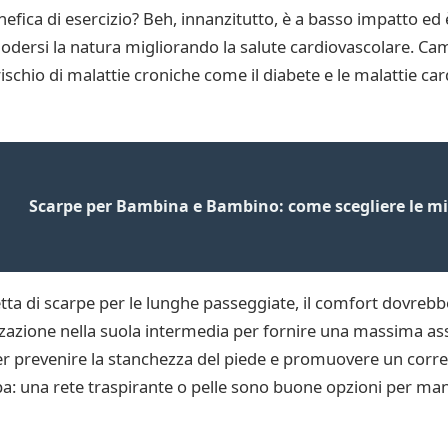
ca di esercizio? Beh, innanzitutto, è a basso impatto ed è f
 godersi la natura migliorando la salute cardiovascolare. 
rischio di malattie croniche come il diabete e le malattie ca
Scarpe per Bambina e Bambino: come scegliere le mig
tta di scarpe per le lunghe passeggiate, il comfort dovrebbe
zione nella suola intermedia per fornire una massima ass
r prevenire la stanchezza del piede e promuovere un corret
rpa: una rete traspirante o pelle sono buone opzioni per mant