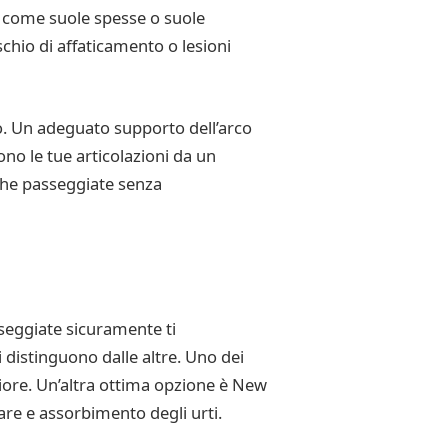
e come suole spesse o suole
schio di affaticamento o lesioni
to. Un adeguato supporto dell’arco
ono le tue articolazioni da un
nghe passeggiate senza
sseggiate sicuramente ti
distinguono dalle altre. Uno dei
riore. Un’altra ottima opzione è New
re e assorbimento degli urti.